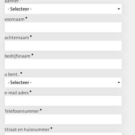
*
aanhef
*
voornaam
*
achternaam
*
bedrijfsnaam
*
u bent..
*
e-mail adres
*
Telefoonnummer
*
Straat en huisnummer